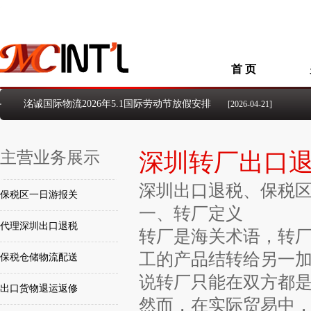
首 页
洺诚国际物流2026年5.1国际劳动节放假安排
[2026-04-21]
洺诚国际物流2026年清明假期放假安排
[2026-03-30]
洺诚国际物流2026年元旦假期放假安排
[2026-01-01]
主营业务展示
洺诚国际物流2025年国庆、中秋假期放假安排
深圳转厂出口
[2025-09-26]
洺诚国际物流2024年国庆节放假安排的通知
[2024-09-23]
深圳出口退税、
保税
洺诚国际物流2024年中秋佳节放假安排的通知
[2024-09-14]
保税区一日游报关
洺诚国际物流关于2026年“端午节”假期安排的通知
[2026-06-12]
一、转厂定义
代理深圳出口退税
转厂是海关术语，转厂
工的产品结转给另一
保税仓储物流配送
说转厂只能在双方都
出口货物退运返修
然而，在实际贸易中，