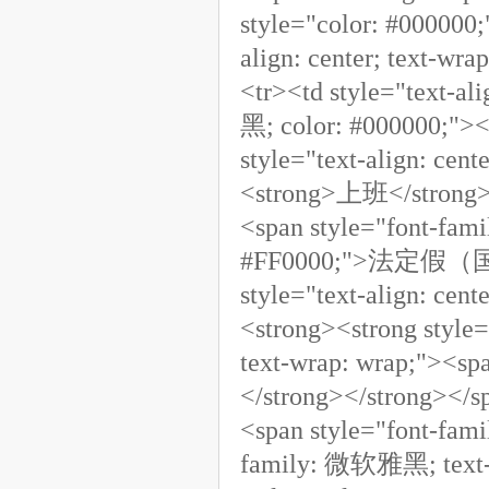
style="color: #000000
align: center; text-w
<tr><td style="text-a
黑; color: #000000;">
style="text-align: ce
<strong>上班</strong></
<span style="font-fa
#FF0000;">法定假（国庆）
style="text-align: ce
<strong><strong style
text-wrap: wrap;"><s
</strong></strong></sp
<span style="font-fa
family: 微软雅黑; text-al