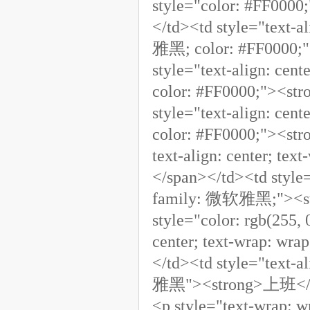
style="color: #FF000
</td><td style="text-a
雅黑; color: #FF0000;
style="text-align: ce
color: #FF0000;"><st
style="text-align: ce
color: #FF0000;"><st
text-align: center; t
</span></td><td style=
family: 微软雅黑;"><stro
style="color: rgb(255,
center; text-wrap: w
</td><td style="text-a
雅黑"><strong>上班</str
<p style="text-wrap: 