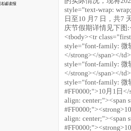
的实际情况，现将202
洺诚读报
style="text-wrap
日至10 月7 日，共7 天。</p
庆节假期详情见下图:<br/>&
<tbody><tr class="firs
style="font-family:
</strong></span></td><
style="font-family:
</strong></span></td><
style="font-family: 
#FF0000;">10月1日</spa
align: center;"><span
#FF0000;"><strong>10
align: center;"><span
#FF0000;"><strong>10