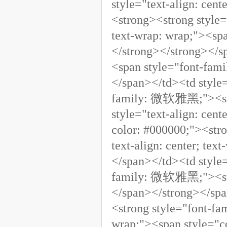
style="text-align: ce
<strong><strong style
text-wrap: wrap;"><s
</strong></strong></sp
<span style="font-f
</span></td><td style=
family: 微软雅黑;"><st
style="text-align: ce
color: #000000;"><st
text-align: center; t
</span></td><td style=
family: 微软雅黑;"><str
</span></strong></span
<strong style="font-fa
wrap;"><span style="