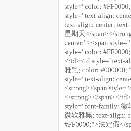
style="color: #FF00
style="text-align: ce
text-align: center; te
星期天</span></strong><
center;"><span style
style="color: #FF0
</td><td style="text-a
雅黑; color: #000000;
style="text-align: ce
<strong><span styl
</strong></span></td><
style="font-family: 
微软雅黑; text-align: cen
#FF0000;">法定假</span