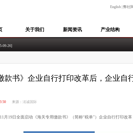
English
|
弊社
页
关于我们
新闻资讯
产业结构
09-26]
-23]
09-14]
4-21]
缴款书》企业自行打印改革后，企业自
3:50
来源：
洺诚国际
8年11月19日全面启动《海关专用缴款书》（简称“税单”）企业自行打印改