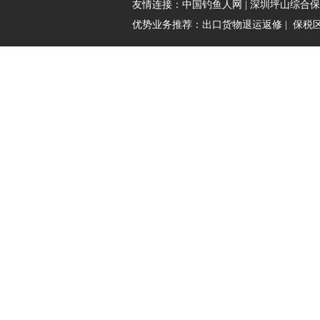
友情连接：
中国钓鱼人网
|
深圳坪山综合保
优势业务推荐：
出口货物退运返修
|
保税