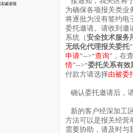
接通知，我关区将于2
洺诚读报
为确保各项报关类业
将逐批为没有签约电
委托邀请。请收到邀
系统（
安全技术服务
无纸化代理报关委托
申请
”-->“
查询
”，在
情
”-->“
委托关系有效
付款方请选择
由被委
确认委托邀请后，请
新的客户经深加工区
方法可以是报关经营
需要协助，请及时与